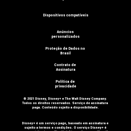
Dispositivos compatíveis
Anúncios 
personalizados
Proteção de Dados no 
Brasil
Contrato de 
Assinatura
Política de 
privacidade
® 2021 Disney, Disney+ e The Walt Disney Company. 
Todos os direitos reservados. Serviço de assinatura 
paga. Conteúdo sujeito a disponibilidade.
Disney+ é um serviço pago, baseado em assinatura e 
sujeito a termos e condições. O serviço Disney+ é 